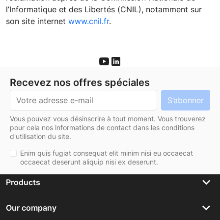
l’Informatique et des Libertés (CNIL), notamment sur
son site internet
www.cnil.fr
.
Recevez nos offres spéciales
Vous pouvez vous désinscrire à tout moment. Vous trouverez
pour cela nos informations de contact dans les conditions
d'utilisation du site.
Enim quis fugiat consequat elit minim nisi eu occaecat
occaecat deserunt aliquip nisi ex deserunt.
keyboard_arrow_down
Products
keyboard_arrow_down
Our company